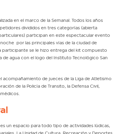
alizada en el marco de la Semanal. Todos los años
tidores divididos en tres categorías (abierta
particulares) participan en este espectacular evento
a noche por las principales vías de la ciudad de
a participante se le hizo entrega del kit compuesto
 de agua con el logo del Instituto Tecnológico San
l acompañamiento de jueces de la Liga de Atletismo
ción de la Policía de Transito, la Defensa Civil,
amédicos.
al
 es un espacio para todo tipo de actividades lúdicas,
sariales. La Unidad de Cultura, Recreación y Deportes