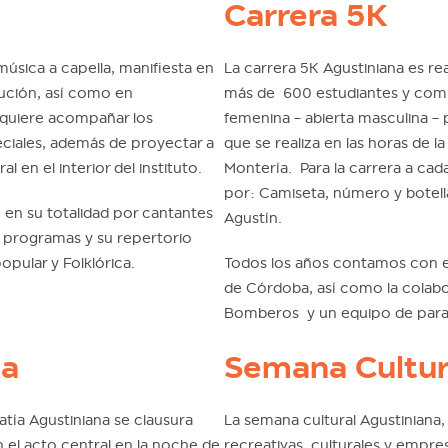
Carrera 5K
 música a capella, manifiesta en
La carrera 5K Agustiniana es re
itución, así como en
más de 600 estudiantes y compe
o quiere acompañar los
femenina – abierta masculina – 
ciales, además de proyectar a
que se realiza en las horas de l
l en el interior del instituto.
Montería. Para la carrera a cad
por: Camiseta, número y botella
o en su totalidad por cantantes
Agustín.
s programas y su repertorio
pular y Folklórica.
Todos los años contamos con e
de Córdoba, así como la colabora
Bomberos y un equipo de par
na
Semana Cultur
tía Agustiniana se clausura
La semana cultural Agustiniana,
n el acto central en la noche de
recreativas, culturales y empre