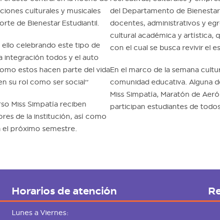
ciones culturales y musicales
del Departamento de Bienestar 
rte de Bienestar Estudiantil.
docentes, administrativos y eg
cultural académica y artística, 
 ello celebrando este tipo de
con el cual se busca revivir el e
a integración todos y el auto
omo estos hacen parte del vida
En el marco de la semana cultura
en su rol como ser social”
comunidad educativa. Alguna de 
Miss Simpatía, Maratón de Ae
rso Miss Simpatía reciben
participan estudiantes de todo
res de la institución, así como
a el próximo semestre.
Horarios de atención
Re
Lunes a Viernes: